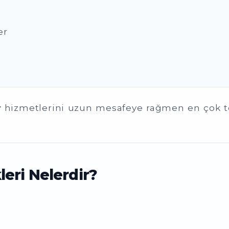
er
r
hizmetlerini uzun mesafeye rağmen en çok te
eri Nelerdir?