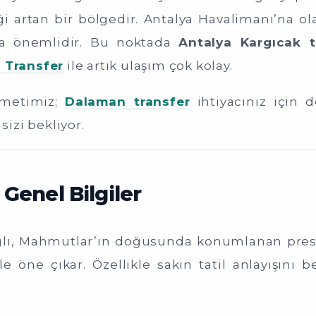
iği artan bir bölgedir. Antalya Havalimanı’na o
kça önemlidir. Bu noktada
Antalya Kargıcak t
 Transfer
ile artık ulaşım çok kolay.
zmetimiz;
Dalaman transfer
ihtiyacınız için 
sizi bekliyor.
Genel Bilgiler
ğlı, Mahmutlar’ın doğusunda konumlanan prestijl
 ile öne çıkar. Özellikle sakin tatil anlayışı