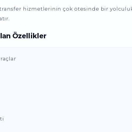
 transfer hizmetlerinin çok ötesinde bir yolcul
tır.
an Özellikler
raçlar
ti