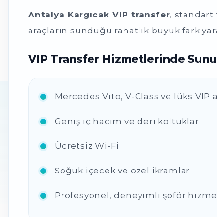
Antalya Kargıcak VIP transfer
, standart
araçların sunduğu rahatlık büyük fark yara
VIP Transfer Hizmetlerinde Sunul
Mercedes Vito, V-Class ve lüks VIP a
Geniş iç hacim ve deri koltuklar
Ücretsiz Wi-Fi
Soğuk içecek ve özel ikramlar
Profesyonel, deneyimli şoför hizme