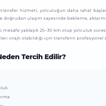
r transfer hizmeti, yolculuğun daha rahat baş
rese doğrudan ulaşım sayesinde bekleme, aktarma
 mesafe yaklaşık 25–30 km olup yolculuk süres
eri virajlı olabildiği için transferin profesyone
eden Tercih Edilir?
uluk
dırma
er