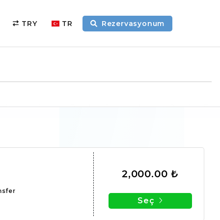
TRY
TR
Rezervasyonum
2,000.00 ₺
nsfer
Seç