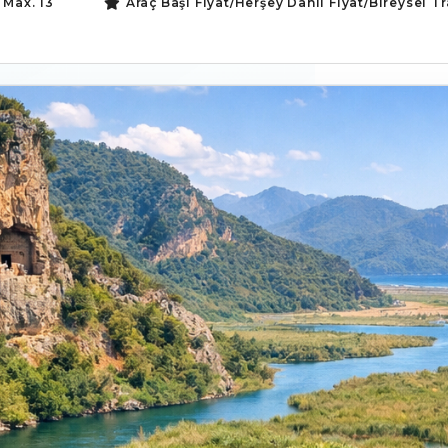
Max. 13
Araç Başı Fiyat/Herşey Dahil Fiyat/Bireysel T