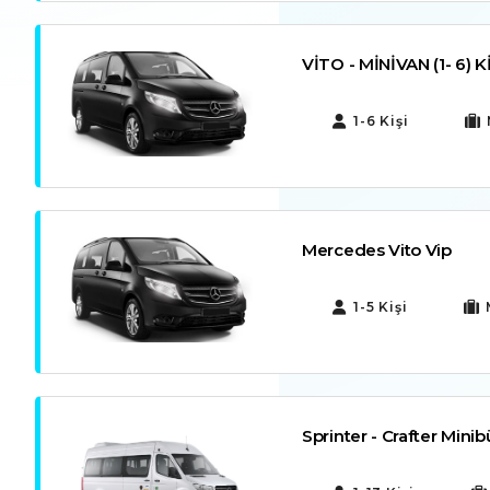
VİTO - MİNİVAN (1- 6) K
1-6 Kişi
Mercedes Vito Vip
1-5 Kişi
Sprinter - Crafter Minibü