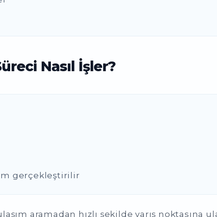
reci Nasıl İşler?
 gerçekleştirilir
laşım aramadan hızlı şekilde varış noktasına ul