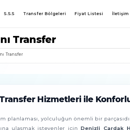
S.S.S
Transfer Bölgeleri
Fiyat Listesi
İletişim
nı Transfer
nı Transfer
Transfer Hizmetleri ile Konforl
ım planlaması, yolculuğun önemli bir parçasıdır.
asına ulaşmak isteyenler için
Denizli Çardak 