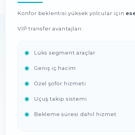
Konfor beklentisi yüksek yolcular için
es
VIP transfer avantajları:
Lüks segment araçlar
Geniş iç hacim
Özel şoför hizmeti
Uçuş takip sistemi
Bekleme süresi dahil hizmet