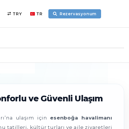
TRY
TR
Rezervasyonum
onforlu ve Güvenli Ulaşım
arı’na ulaşım için
esenboğa havalimanı
atilleri, kültür turları ve aile ziyaretleri