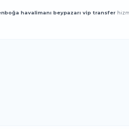
enboğa havalimanı beypazarı vip transfer
hizm