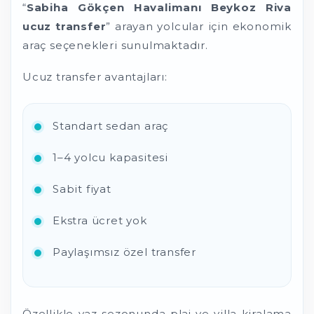
“
Sabiha Gökçen Havalimanı Beykoz Riva
ucuz transfer
” arayan yolcular için ekonomik
araç seçenekleri sunulmaktadır.
Ucuz transfer avantajları:
Standart sedan araç
1–4 yolcu kapasitesi
Sabit fiyat
Ekstra ücret yok
Paylaşımsız özel transfer
Özellikle yaz sezonunda plaj ve villa kiralama