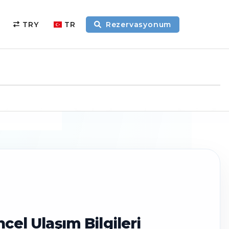
TRY
TR
Rezervasyonum
el Ulaşım Bilgileri