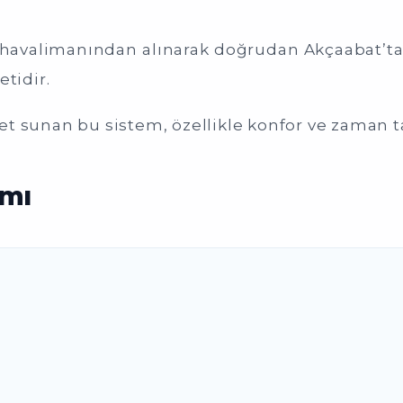
 havalimanından alınarak doğrudan Akçaabat’taki
tidir.
t sunan bu sistem, özellikle konfor ve zaman t
amı