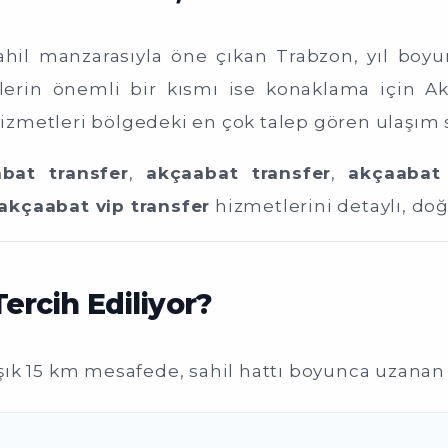
 sahil manzarasıyla öne çıkan Trabzon, yıl boy
rlerin önemli bir kısmı ise konaklama için A
izmetleri bölgedeki en çok talep gören ulaşım 
bat transfer
,
akçaabat transfer
,
akçaabat 
akçaabat vip transfer
hizmetlerini detaylı, doğ
rcih Ediliyor?
k 15 km mesafede, sahil hattı boyunca uzanan po